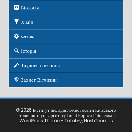
Біологія
Хімія
Фізика
Історія
Трудове навчання
Захист Вітчизни
© 2026 Інститут післядипломної освіти Київського
столичного університету імені Бориса Грінченка
|
WordPress Theme - Total
від HashThemes